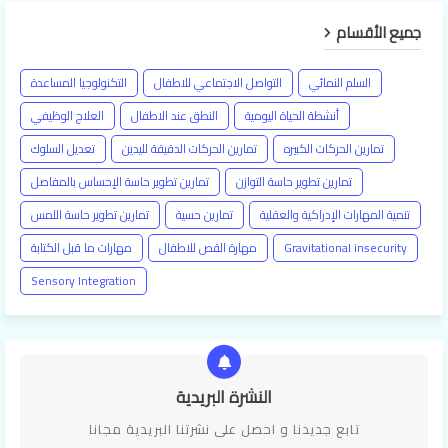
جميع الأقسام
السلم النمائي
التواصل الاجتماعي للاطفال
التكنولوجيا المساعدة
أنشطة الحياة اليومية
النطق عند الاطفال
العلاج الوظيفي
تمارين الحركات الكبيره
تمارين الحركات الدقيقة لليدين
تعديل السلوك
تمارين تطوير حاسة التوازن
تمارين تطوير حاسة الإحساس بالمفاصل
تنمية المهارات الإدراكية والعقلية
تمارين حسية
تمارين تطوير حاسة اللمس
Gravitational insecurity
مهارة القص للاطفال
مهارات ما قبل الكتابة
Sensory Integration
النشرة البريدية
تابع جديدنا و احصل علي نشرتنا البريدية مجانا